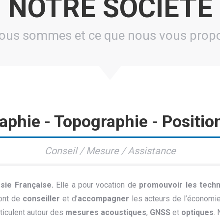
NOTRE SOCIETE
nous sommes et ce que nous vous prop
aphie - Topographie - Positi
Conseil / Mesure / Assistance
sie Française.
Elle a pour vocation de
promouvoir les techn
sont de
conseiller
et d’
accompagner
les acteurs de l’économie
ticulent autour des
mesures acoustiques
,
GNSS
et
optiques
.