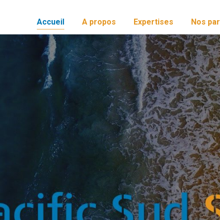
Accueil
A propos
Expertises
Nos par
Accueil
A propos
Expertises
Nos par