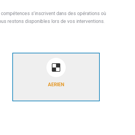
compétences s’inscrivent dans des opérations où
nous restons disponibles lors de vos interventions.
Pour vos projets aériens
LIDAR - ORTHOPHOTOS - SMART
CITY - LEVÉ A GRANDE ÉCHELLE -
AERIEN
MODÉLISATION