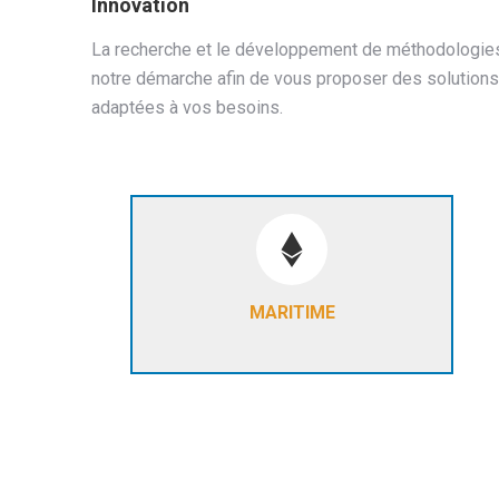
Innovation
La recherche et le développement de méthodologies
notre démarche afin de vous proposer des solutions t
adaptées à vos besoins.
Pour vos projets en mer
BATHYMÉTRIE - ROV - INSPECTION
SUBAQUATIQUE - SUIVI DE
MARITIME
TRAVAUX