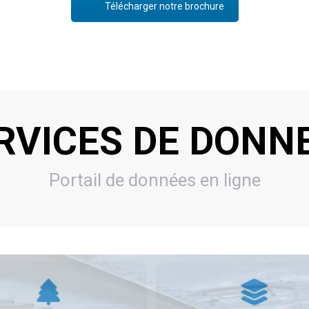
Télécharger notre brochure
RVICES DE DONN
Portail de données en ligne