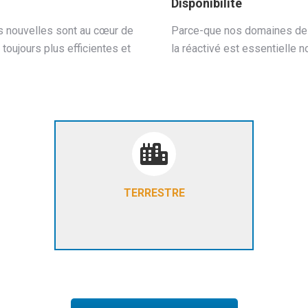
Disponibilité
 nouvelles sont au cœur de
Parce-que nos domaines de 
oujours plus efficientes et
la réactivé est essentielle 
Pour vos projets sur terre
SCANNER 3D -
PHOTOGRAMMÉTRIE -
TERRESTRE
MÉTROLOGIE - BIM - MOBILE
MAPPING